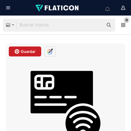
0
Guardar