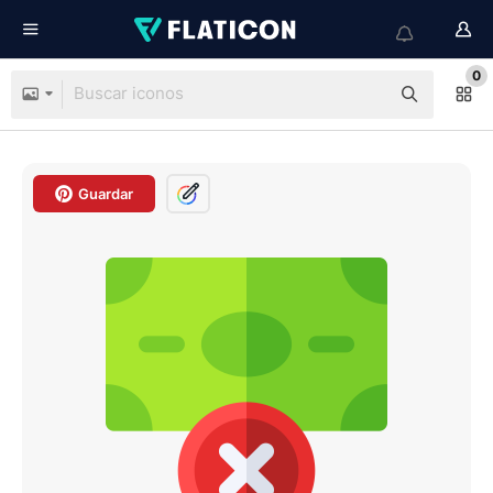
0
Guardar