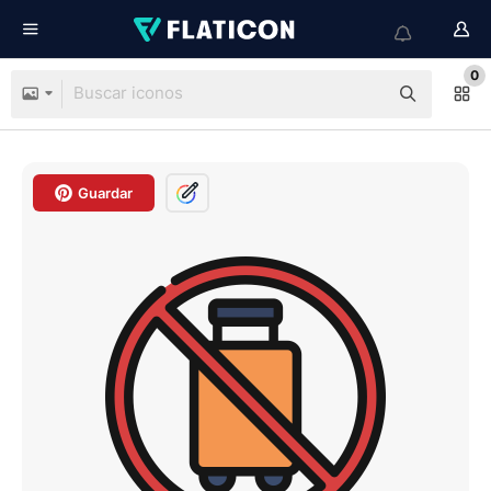
0
Guardar