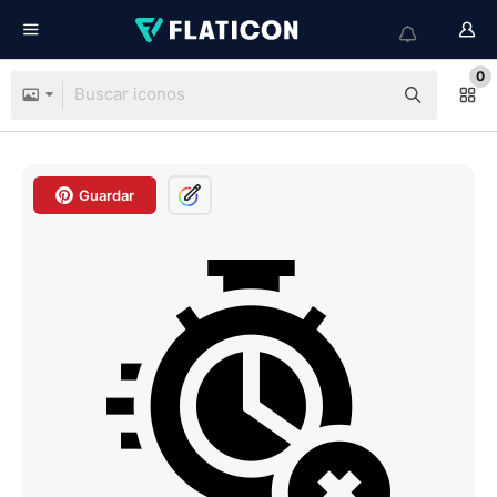
0
Guardar