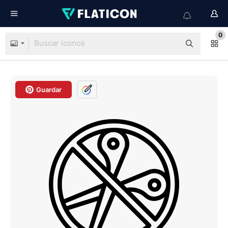
0
Guardar