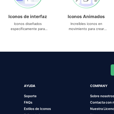
Iconos de interfaz
Iconos Animados
Iconos diseñados
Increíbles iconos en
específicamente para
movimiento para crear
interfaces
proyectos dinámicos
AYUDA
COMPANY
Soporte
Sobre nosotro
FAQs
Contacta con 
Estilos de Iconos
Nuestra Licenc