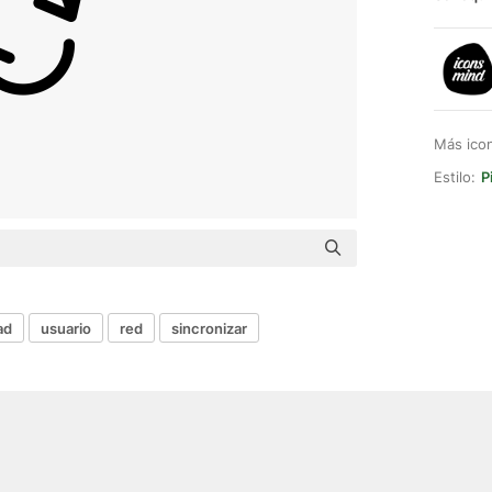
Más ico
Estilo:
P
ad
usuario
red
sincronizar