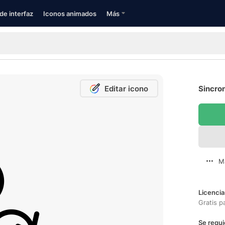
de interfaz
Iconos animados
Más
Editar icono
Sincron
M
Licencia
Gratis p
Se requi