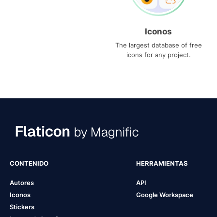
Iconos
The largest database of free
icons for any project.
CONTENIDO
HERRAMIENTAS
Autores
API
Iconos
Google Workspace
Stickers