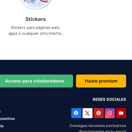
Stickers
Stickers para páginas web,
apps o cualquier otra interfaz
que necesites
Acceso para colaboradores
Hazte premium
REDES SOCIALES
s
nosotros
Consigue recursos exclusivos
ia
directamente en tu email