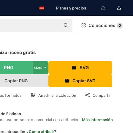
Planes y precios
Colecciones
0
izar icono gratis
PNG
SVG
512px
Copiar PNG
Copiar SVG
ás formatos
Añadir a la colección
Compartir
 de Flaticon
ara uso personal o comercial con atribución.
Más información
ere atribución
¿Cómo atribuir?