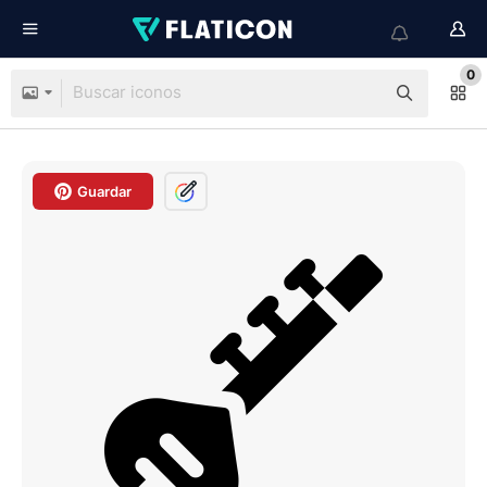
0
Guardar