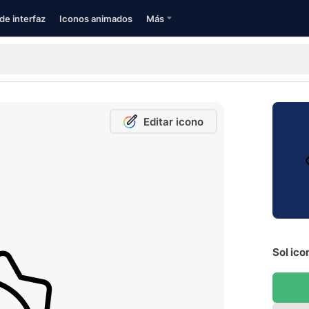
de interfaz
Iconos animados
Más
Editar icono
Sol ico