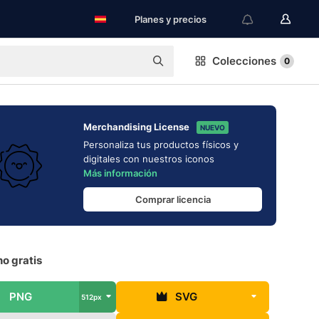
Planes y precios
Colecciones
0
Merchandising License
NUEVO
Personaliza tus productos físicos y
digitales con nuestros iconos
Más información
Comprar licencia
no gratis
PNG
SVG
512px