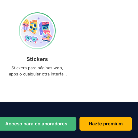
Stickers
Stickers para páginas web,
apps o cualquier otra interfaz
que necesites
Acceso para colaboradores
Hazte premium