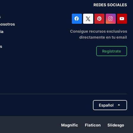
REDES SOCIALES
s
nosotros
Consigue recursos exclusivos
ia
directamente en tu email
os
Regístrate
Español
Magnific
Flaticon
Slidesgo