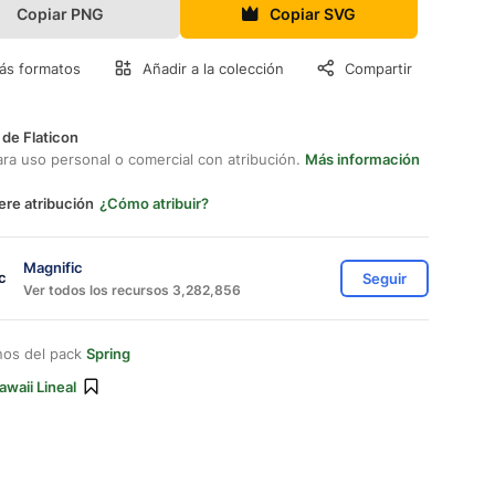
Copiar PNG
Copiar SVG
ás formatos
Añadir a la colección
Compartir
 de Flaticon
ara uso personal o comercial con atribución.
Más información
ere atribución
¿Cómo atribuir?
Magnific
Seguir
Ver todos los recursos 3,282,856
nos del pack
Spring
awaii Lineal