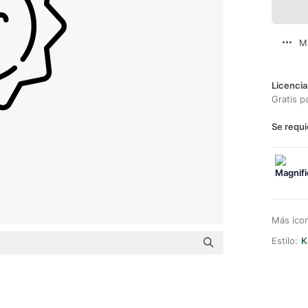
M
Licencia
Gratis p
Se requi
Más ico
Estilo:
K