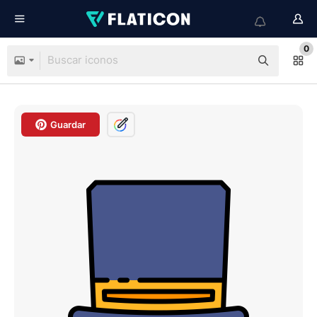
0
Guardar