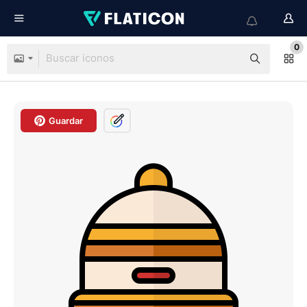
0
Guardar