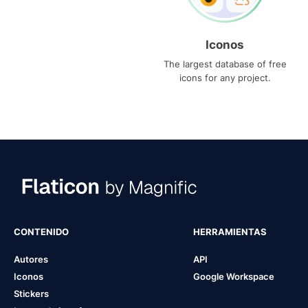
Iconos
The largest database of free
icons for any project.
CONTENIDO
HERRAMIENTAS
Autores
API
Iconos
Google Workspace
Stickers