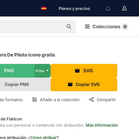
Planes y precios
Colecciones
0
o De Piloto icono gratis
PNG
SVG
512px
Copiar PNG
Copiar SVG
ás formatos
Añadir a la colección
Compartir
 de Flaticon
ara uso personal o comercial con atribución.
Más información
ere atribución
¿Cómo atribuir?