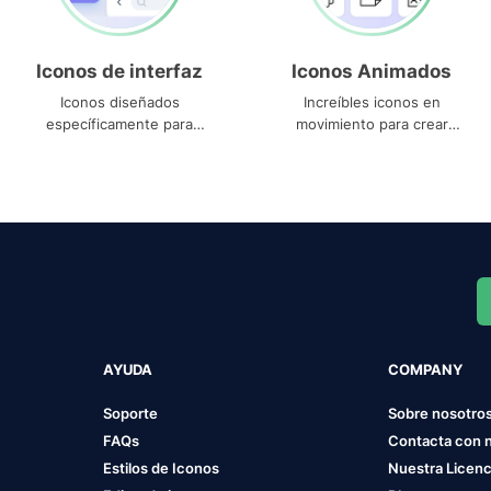
Iconos de interfaz
Iconos Animados
Iconos diseñados
Increíbles iconos en
específicamente para
movimiento para crear
interfaces
proyectos dinámicos
AYUDA
COMPANY
Soporte
Sobre nosotro
FAQs
Contacta con 
Estilos de Iconos
Nuestra Licenc