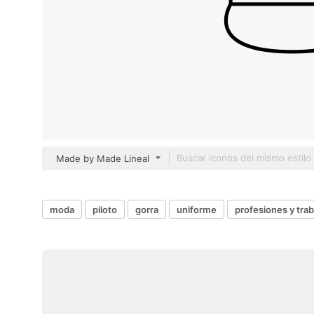
Made by Made Lineal
moda
piloto
gorra
uniforme
profesiones y trab