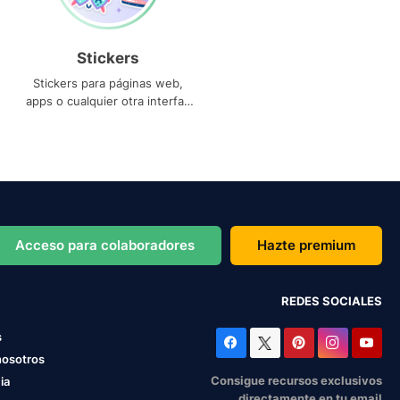
Stickers
Stickers para páginas web,
apps o cualquier otra interfaz
que necesites
Acceso para colaboradores
Hazte premium
REDES SOCIALES
s
nosotros
Consigue recursos exclusivos
ia
directamente en tu email