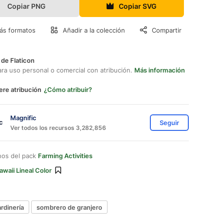
Copiar PNG
Copiar SVG
ás formatos
Añadir a la colección
Compartir
 de Flaticon
ara uso personal o comercial con atribución.
Más información
ere atribución
¿Cómo atribuir?
Magnific
Seguir
Ver todos los recursos 3,282,856
nos del pack
Farming Activities
awaii Lineal Color
ardinería
sombrero de granjero