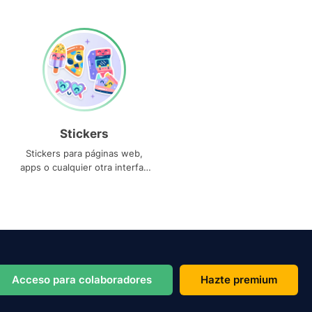
Stickers
Stickers para páginas web,
apps o cualquier otra interfaz
que necesites
Acceso para colaboradores
Hazte premium