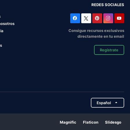
REDES SOCIALES
s
nosotros
Consigue recursos exclusivos
ia
directamente en tu email
os
Regístrate
Español
Magnific
Flaticon
Slidesgo