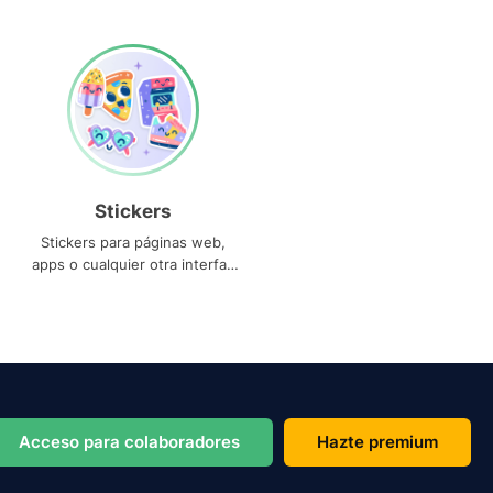
Stickers
Stickers para páginas web,
apps o cualquier otra interfaz
que necesites
Acceso para colaboradores
Hazte premium