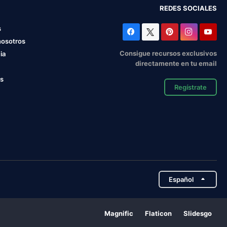
REDES SOCIALES
s
nosotros
Consigue recursos exclusivos
ia
directamente en tu email
os
Regístrate
Español
Magnific
Flaticon
Slidesgo