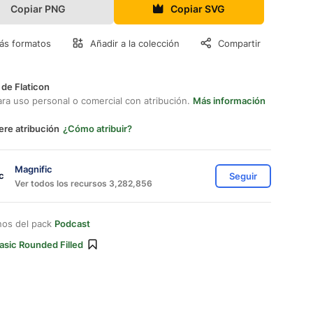
Copiar PNG
Copiar SVG
ás formatos
Añadir a la colección
Compartir
 de Flaticon
ara uso personal o comercial con atribución.
Más información
ere atribución
¿Cómo atribuir?
Magnific
Seguir
Ver todos los recursos 3,282,856
nos del pack
Podcast
asic Rounded Filled