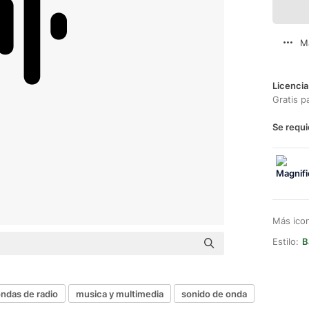
M
Licencia
Gratis p
Se requi
Más ico
Estilo:
B
ndas de radio
musica y multimedia
sonido de onda