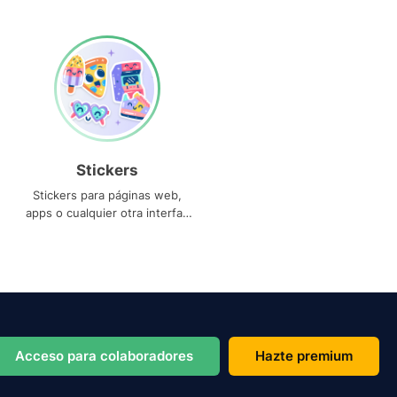
Stickers
Stickers para páginas web,
apps o cualquier otra interfaz
que necesites
Acceso para colaboradores
Hazte premium