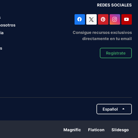
REDES SOCIALES
s
nosotros
Consigue recursos exclusivos
ia
directamente en tu email
os
Regístrate
Español
Magnific
Flaticon
Slidesgo