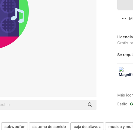
M
Licencia
Gratis p
Se requi
Más ico
Estilo:
G
subwoofer
sistema de sonido
caja de altavoz
musica y mul