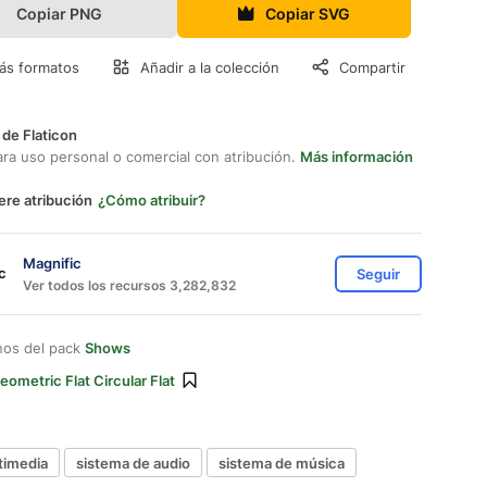
Copiar PNG
Copiar SVG
ás formatos
Añadir a la colección
Compartir
 de Flaticon
ara uso personal o comercial con atribución.
Más información
ere atribución
¿Cómo atribuir?
Magnific
Seguir
Ver todos los recursos 3,282,832
nos del pack
Shows
eometric Flat Circular Flat
timedia
sistema de audio
sistema de música