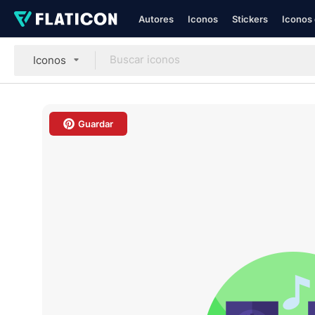
Autores
Iconos
Stickers
Iconos 
Iconos
Guardar