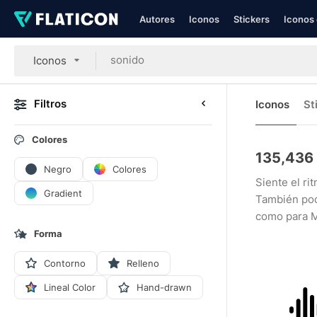
Autores
Iconos
Stickers
Iconos 
Iconos
Filtros
Iconos
St
Colores
135,436
Negro
Colores
Siente el ri
Gradient
También pod
como para 
Forma
Contorno
Relleno
Lineal Color
Hand-drawn