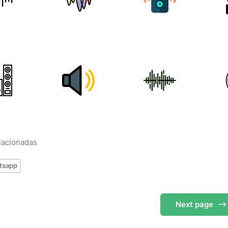
elacionadas
tsapp
Next
page