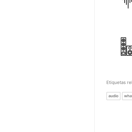
Etiquetas r
audio
wha