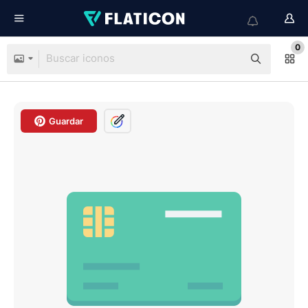
0
Guardar