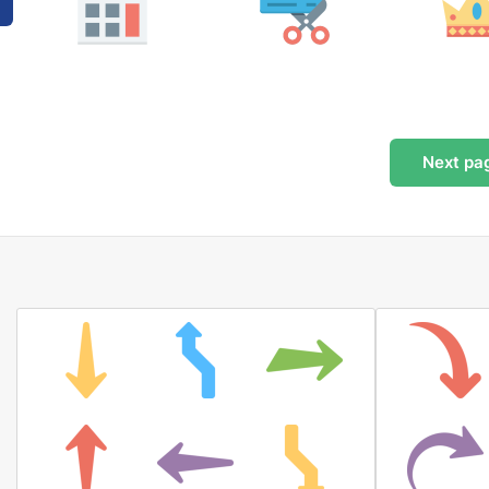
Next
pa