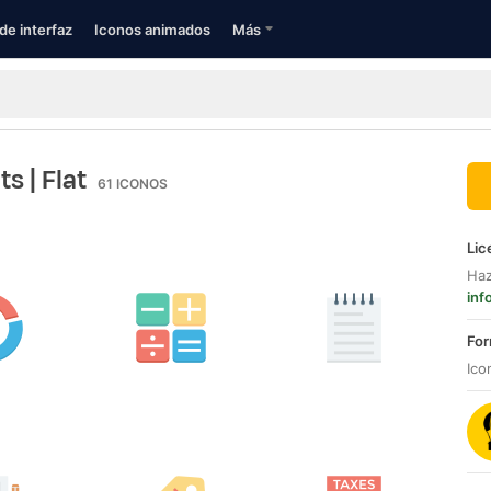
de interfaz
Iconos animados
Más
nts
| Flat
61
ICONOS
Lic
Haz
inf
For
Ico