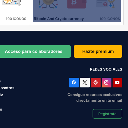
Bitcoin And Cryptocurrency
100 ICONOS
100 ICONOS
Acceso para colaboradores
Hazte premium
REDES SOCIALES
s
nosotros
Consigue recursos exclusivos
ia
directamente en tu email
os
Regístrate