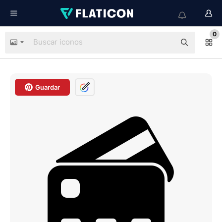
0
Guardar