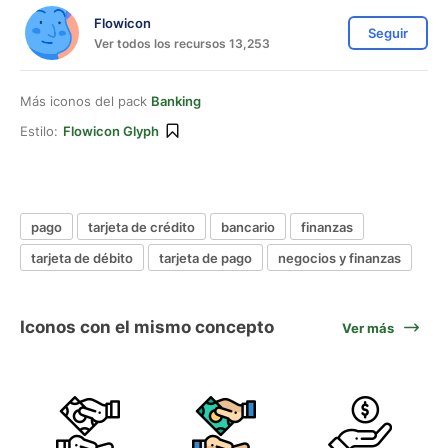
Flowicon
Seguir
Ver todos los recursos 13,253
Más iconos del pack
Banking
Estilo:
Flowicon Glyph
pago
tarjeta de crédito
bancario
finanzas
tarjeta de débito
tarjeta de pago
negocios y finanzas
Iconos con el mismo concepto
Ver más