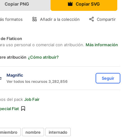
Copiar PNG
Copiar SVG
ás formatos
Añadir a la colección
Compartir
 de Flaticon
ara uso personal o comercial con atribución.
Más información
ere atribución
¿Cómo atribuir?
Magnific
Seguir
Ver todos los recursos 3,282,856
nos del pack
Job Fair
pecial Flat
miembro
nombre
internado