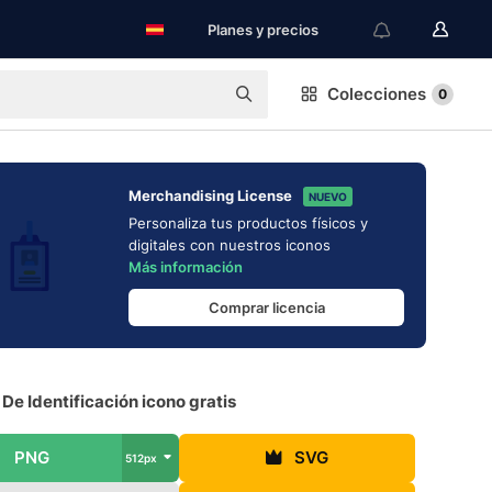
Planes y precios
Colecciones
0
Merchandising License
NUEVO
Personaliza tus productos físicos y
digitales con nuestros iconos
Más información
Comprar licencia
 De Identificación icono gratis
PNG
SVG
512px