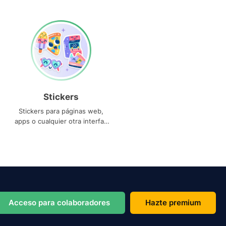
Stickers
Stickers para páginas web,
apps o cualquier otra interfaz
que necesites
Acceso para colaboradores
Hazte premium