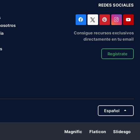
REDES SOCIALES
s
nosotros
Consigue recursos exclusivos
ia
directamente en tu email
os
Regístrate
Español
Magnific
Flaticon
Slidesgo