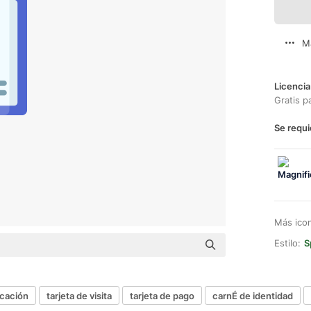
M
Licencia
Gratis p
Se requi
Más ico
Estilo:
S
icación
tarjeta de visita
tarjeta de pago
carnÉ de identidad