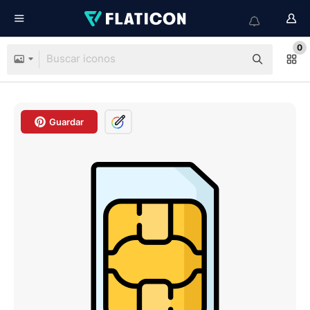
0
Guardar