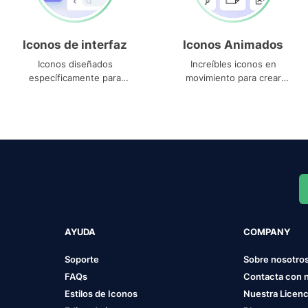
Iconos de interfaz
Iconos Animados
Iconos diseñados
Increíbles iconos en
específicamente para
movimiento para crear
interfaces
proyectos dinámicos
AYUDA
COMPANY
Soporte
Sobre nosotro
FAQs
Contacta con 
Estilos de Iconos
Nuestra Licenc