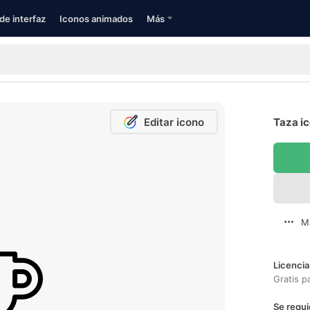
de interfaz
Iconos animados
Más
Editar icono
Taza ic
M
Licencia
Gratis p
Se requi