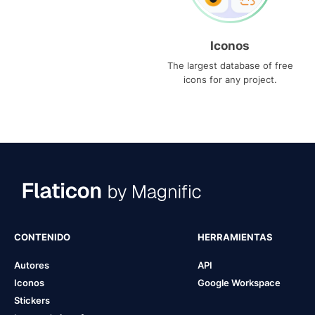
Iconos
The largest database of free
icons for any project.
CONTENIDO
HERRAMIENTAS
Autores
API
Iconos
Google Workspace
Stickers