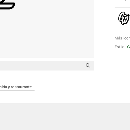
Más ico
Estilo:
G
ida y restaurante