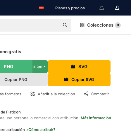
Planes y precios
Colecciones
0
ono gratis
PNG
SVG
512px
Copiar PNG
Copiar SVG
ás formatos
Añadir a la colección
Compartir
 de Flaticon
ara uso personal o comercial con atribución.
Más información
ere atribución
¿Cómo atribuir?