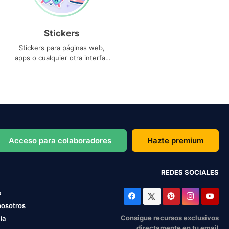
Stickers
Stickers para páginas web,
apps o cualquier otra interfaz
que necesites
Acceso para colaboradores
Hazte premium
REDES SOCIALES
s
nosotros
Consigue recursos exclusivos
ia
directamente en tu email