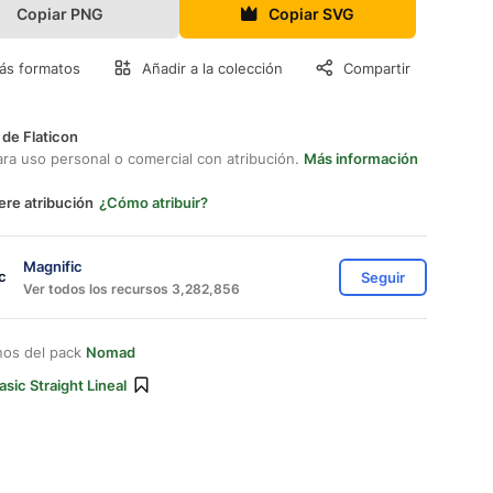
Copiar PNG
Copiar SVG
ás formatos
Añadir a la colección
Compartir
 de Flaticon
ara uso personal o comercial con atribución.
Más información
ere atribución
¿Cómo atribuir?
Magnific
Seguir
Ver todos los recursos 3,282,856
nos del pack
Nomad
asic Straight Lineal