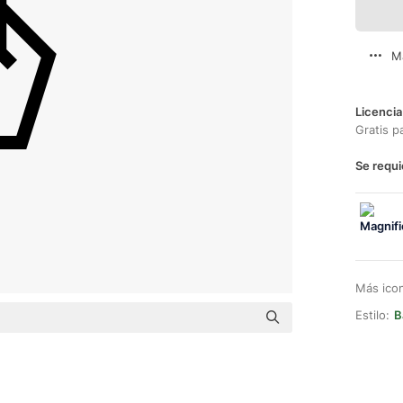
M
Licencia
Gratis p
Se requi
Más ico
Estilo:
B