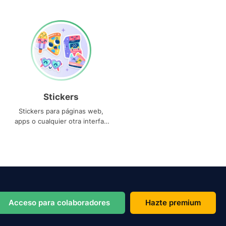
Stickers
Stickers para páginas web,
apps o cualquier otra interfaz
que necesites
Acceso para colaboradores
Hazte premium