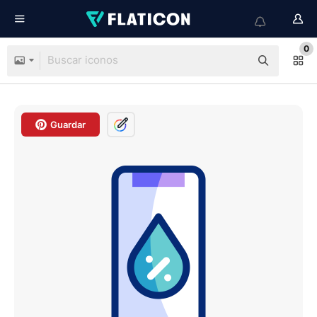
0
Guardar