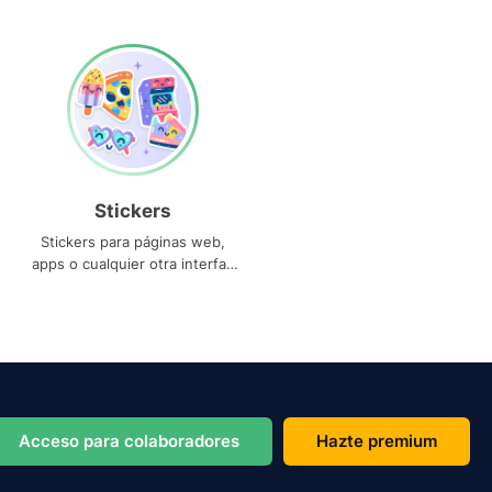
Stickers
Stickers para páginas web,
apps o cualquier otra interfaz
que necesites
Acceso para colaboradores
Hazte premium