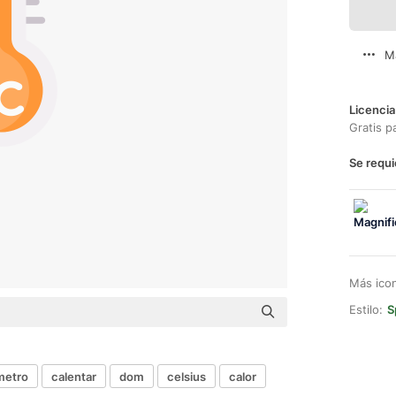
M
Licencia
Gratis p
Se requi
Más ico
Estilo:
S
metro
calentar
dom
celsius
calor