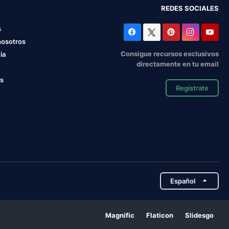
REDES SOCIALES
s
nosotros
Consigue recursos exclusivos
ia
directamente en tu email
os
Regístrate
Español
Magnific
Flaticon
Slidesgo