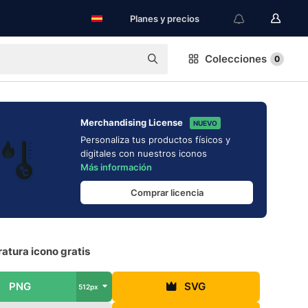
Planes y precios
Colecciones
0
Merchandising License
NUEVO
Personaliza tus productos físicos y
digitales con nuestros iconos
Más información
Comprar licencia
atura icono gratis
PNG
SVG
512px