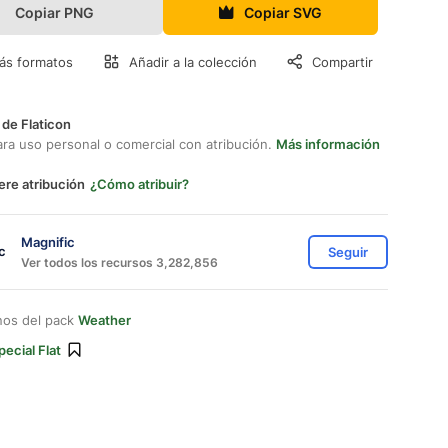
Copiar PNG
Copiar SVG
ás formatos
Añadir a la colección
Compartir
 de Flaticon
ara uso personal o comercial con atribución.
Más información
ere atribución
¿Cómo atribuir?
Magnific
Seguir
Ver todos los recursos 3,282,856
nos del pack
Weather
pecial Flat