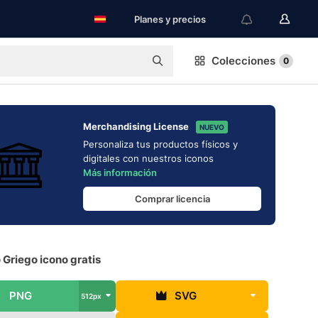
Planes y precios
Colecciones
0
Merchandising License
NUEVO
Personaliza tus productos físicos y
digitales con nuestros iconos
Más información
Comprar licencia
Griego icono gratis
PNG
SVG
512px