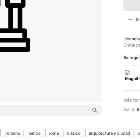
M
Licencia
Gratis p
Se requi
Más ico
Estilo:
B
romano
banco
roma
clásico
arquitectura y ciudad