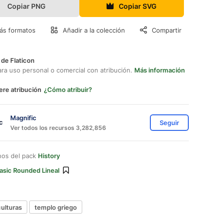
Copiar PNG
Copiar SVG
ás formatos
Añadir a la colección
Compartir
 de Flaticon
ara uso personal o comercial con atribución.
Más información
ere atribución
¿Cómo atribuir?
Magnific
Seguir
Ver todos los recursos 3,282,856
nos del pack
History
asic Rounded Lineal
culturas
templo griego