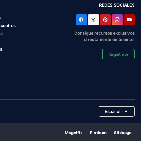
REDES SOCIALES
s
nosotros
Consigue recursos exclusivos
ia
directamente en tu email
os
Regístrate
Español
Magnific
Flaticon
Slidesgo