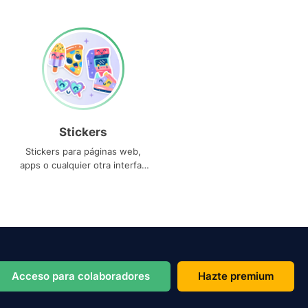
Stickers
Stickers para páginas web,
apps o cualquier otra interfaz
que necesites
Acceso para colaboradores
Hazte premium