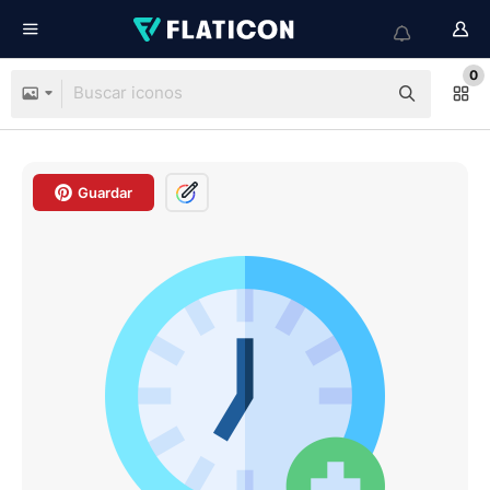
0
Guardar