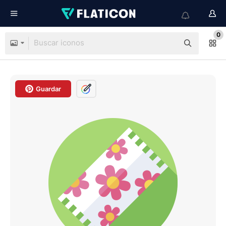
0
Guardar