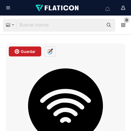
0
Guardar