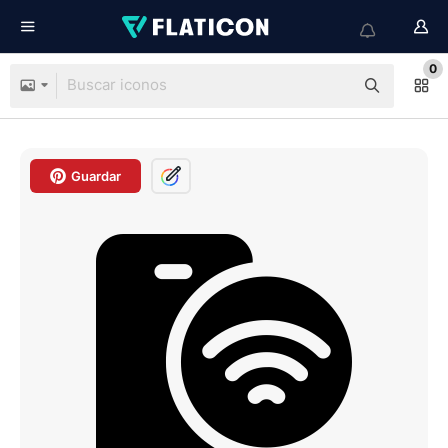
0
Guardar