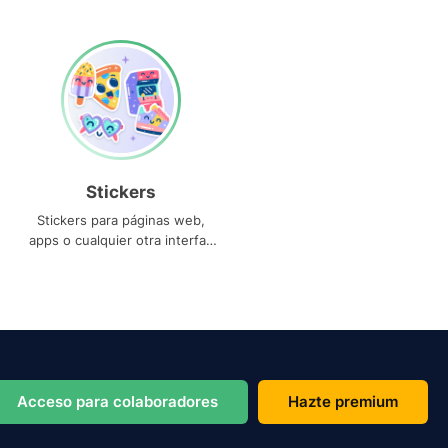
Stickers
Stickers para páginas web,
apps o cualquier otra interfaz
que necesites
Acceso para colaboradores
Hazte premium