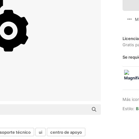
M
Licencia
Gratis p
Se requi
Más ico
Estilo:
B
soporte técnico
ui
centro de apoyo