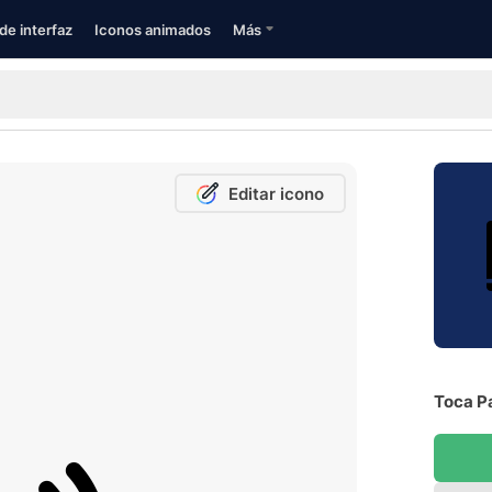
de interfaz
Iconos animados
Más
Editar icono
Toca Pa