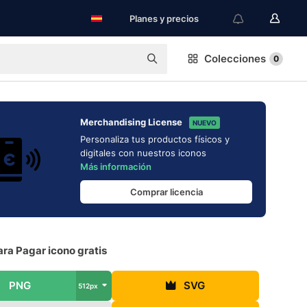
Planes y precios
Colecciones
0
Merchandising License
NUEVO
Personaliza tus productos físicos y
digitales con nuestros iconos
Más información
Comprar licencia
ra Pagar icono gratis
PNG
SVG
512px