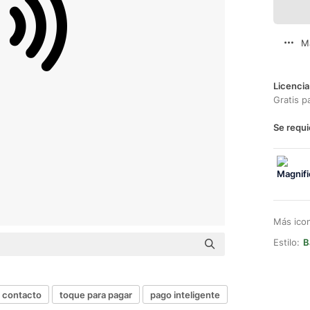
M
Licencia
Gratis p
Se requi
Más ico
Estilo:
B
n contacto
toque para pagar
pago inteligente