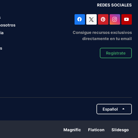
REDES SOCIALES
s
nosotros
Consigue recursos exclusivos
ia
directamente en tu email
os
Regístrate
Español
Magnific
Flaticon
Slidesgo