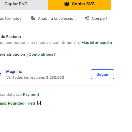
Copiar PNG
Copiar SVG
ás formatos
Añadir a la colección
Compartir
 de Flaticon
ara uso personal o comercial con atribución.
Más información
ere atribución
¿Cómo atribuir?
Magnific
Seguir
Ver todos los recursos 3,282,832
nos del pack
Payment
asic Rounded Filled