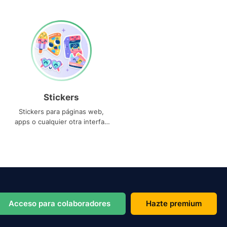
Stickers
Stickers para páginas web,
apps o cualquier otra interfaz
que necesites
Acceso para colaboradores
Hazte premium