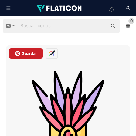
0
Guardar