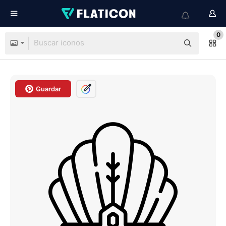
0
Guardar