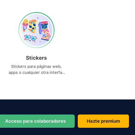
Stickers
Stickers para páginas web,
apps o cualquier otra interfaz
que necesites
Acceso para colaboradores
Hazte premium