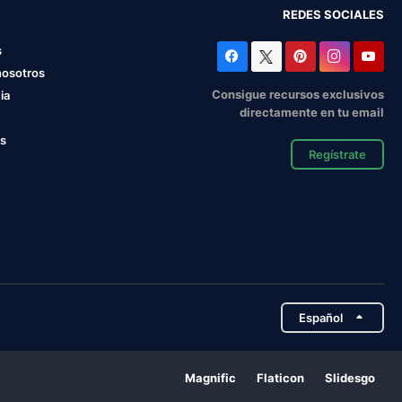
REDES SOCIALES
s
nosotros
Consigue recursos exclusivos
ia
directamente en tu email
os
Regístrate
Español
Magnific
Flaticon
Slidesgo