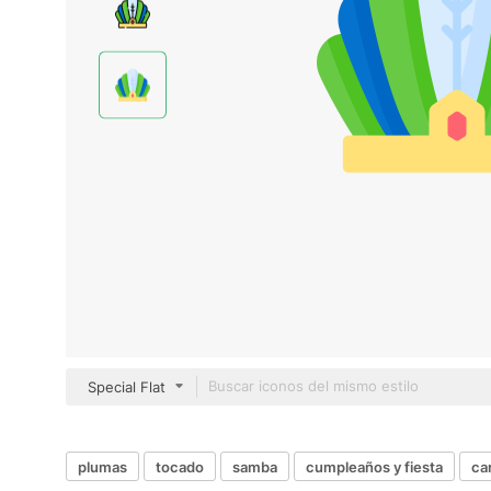
Special Flat
plumas
tocado
samba
cumpleaños y fiesta
car