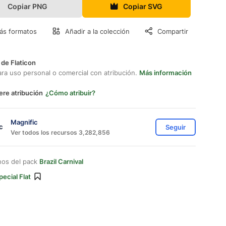
Copiar PNG
Copiar SVG
ás formatos
Añadir a la colección
Compartir
 de Flaticon
ara uso personal o comercial con atribución.
Más información
ere atribución
¿Cómo atribuir?
Magnific
Seguir
Ver todos los recursos 3,282,856
nos del pack
Brazil Carnival
pecial Flat