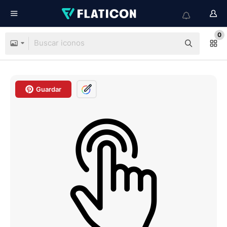
0
Guardar