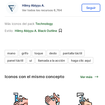
Hilmy Abiyyu A.
Seguir
Ver todos los recursos 6,764
Más iconos del pack
Technology
Estilo:
Hilmy Abiyyu A. Black Outline
mano
grifo
toque
dedo
pantalla táctil
panel táctil
ui
llamada a la acción
haga clic aquí
Iconos con el mismo concepto
Ver más