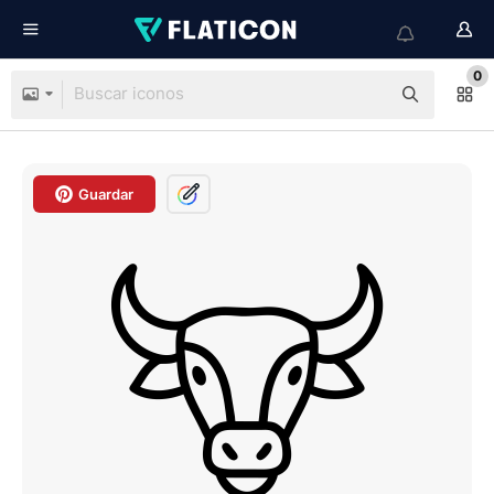
0
Guardar