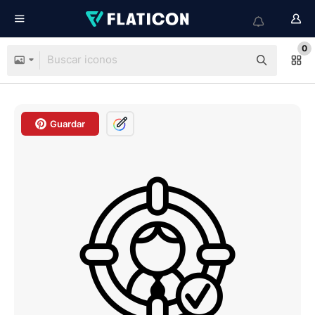
0
Guardar