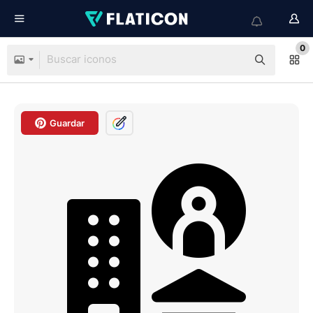
0
Guardar