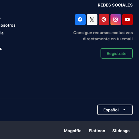
REDES SOCIALES
s
nosotros
Consigue recursos exclusivos
ia
directamente en tu email
os
Regístrate
Español
Magnific
Flaticon
Slidesgo