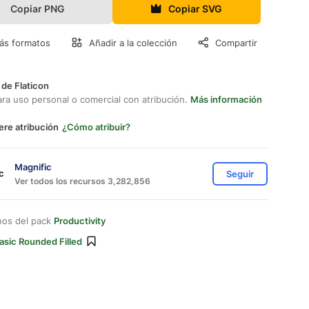
Copiar PNG
Copiar SVG
ás formatos
Añadir a la colección
Compartir
 de Flaticon
ara uso personal o comercial con atribución.
Más información
ere atribución
¿Cómo atribuir?
Magnific
Seguir
Ver todos los recursos 3,282,856
nos del pack
Productivity
asic Rounded Filled