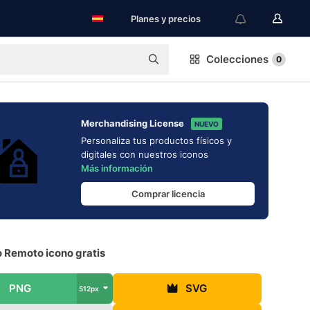
Planes y precios
Colecciones
0
Merchandising License
NUEVO
Personaliza tus productos físicos y
digitales con nuestros iconos
Más información
Comprar licencia
o Remoto icono gratis
PNG
SVG
512px