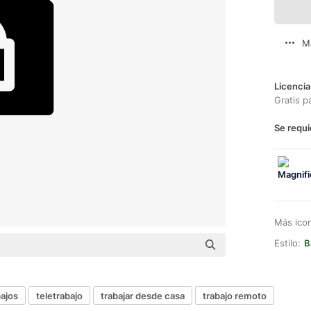
M
Licencia
Gratis p
Se requi
Más ico
Estilo:
B
bajos
teletrabajo
trabajar desde casa
trabajo remoto