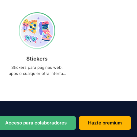
Stickers
Stickers para páginas web,
apps o cualquier otra interfaz
que necesites
Acceso para colaboradores
Hazte premium