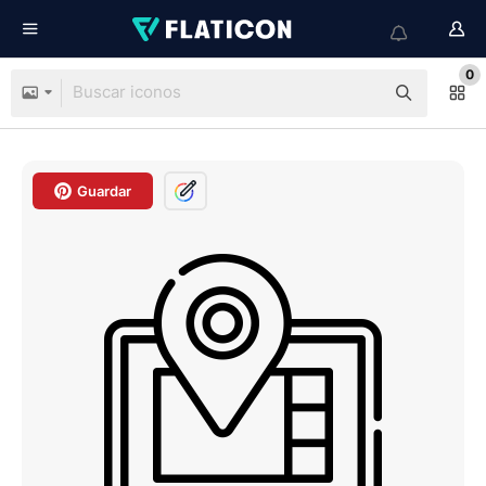
0
Guardar