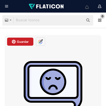
0
Guardar