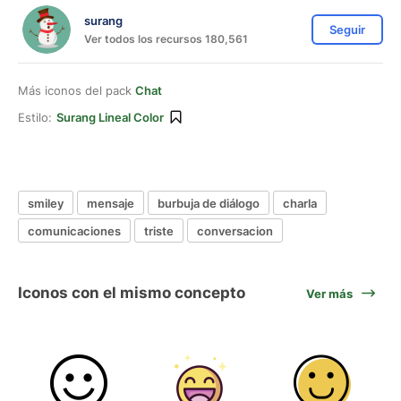
surang
Seguir
Ver todos los recursos 180,561
Más iconos del pack
Chat
Estilo:
Surang Lineal Color
smiley
mensaje
burbuja de diálogo
charla
comunicaciones
triste
conversacion
Iconos con el mismo concepto
Ver más