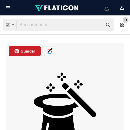
0
Guardar