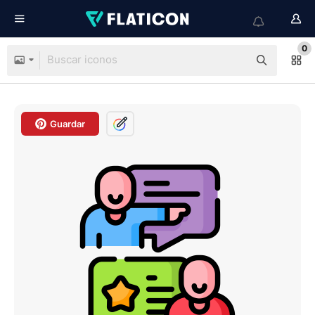
0
Guardar