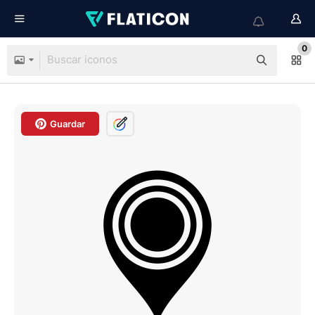
0
Guardar