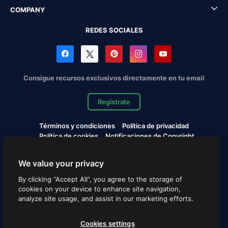
COMPANY
REDES SOCIALES
Consigue recursos exclusivos directamente en tu email
Regístrate
Términos y condiciones
Política de privacidad
Política de cookies
Notificaciones de Copyright
Cookies settings
We value your privacy
Copyright © 2010-2026 Freepik Company S.L.U. Todos los
By clicking “Accept All”, you agree to the storage of
derechos reservados.
cookies on your device to enhance site navigation,
analyze site usage, and assist in our marketing efforts.
Español
Cookies settings