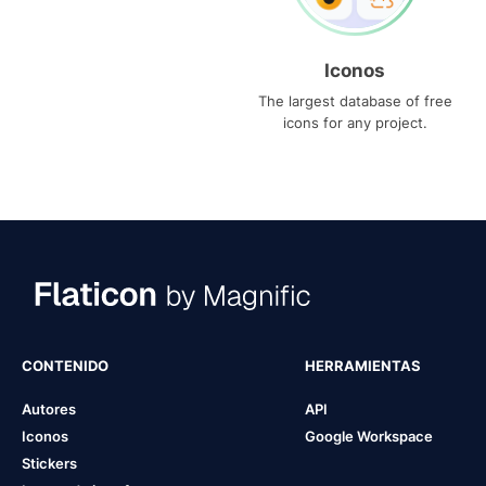
Iconos
The largest database of free
icons for any project.
CONTENIDO
HERRAMIENTAS
Autores
API
Iconos
Google Workspace
Stickers