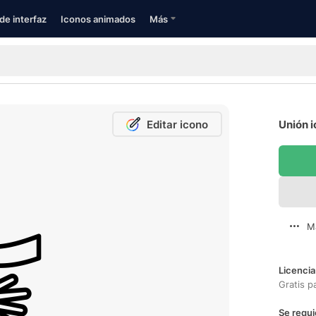
de interfaz
Iconos animados
Más
Editar icono
Unión i
M
Licencia
Gratis p
Se requi