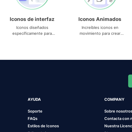
Iconos de interfaz
Iconos Animados
Iconos diseñados
Increíbles iconos en
específicamente para
movimiento para crear
interfaces
proyectos dinámicos
AYUDA
COMPANY
Soporte
Sobre nosotro
FAQs
Contacta con 
Estilos de Iconos
Nuestra Licenc