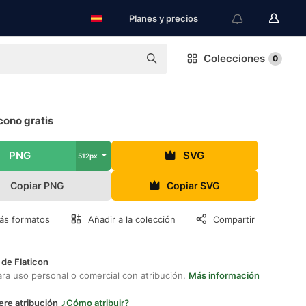
Planes y precios
Colecciones
0
cono gratis
PNG
SVG
512px
Copiar PNG
Copiar SVG
ás formatos
Añadir a la colección
Compartir
 de Flaticon
ara uso personal o comercial con atribución.
Más información
ere atribución
¿Cómo atribuir?