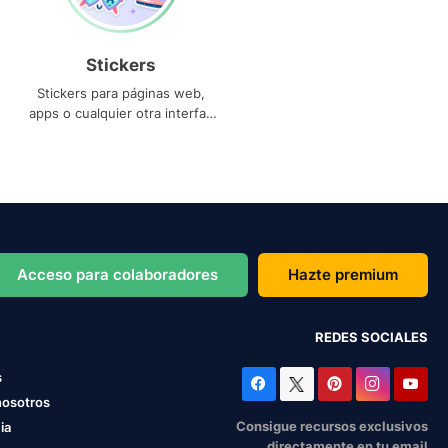
Stickers
Stickers para páginas web,
apps o cualquier otra interfaz
que necesites
Acceso para colaboradores
Hazte premium
REDES SOCIALES
s
nosotros
Consigue recursos exclusivos
ia
directamente en tu email