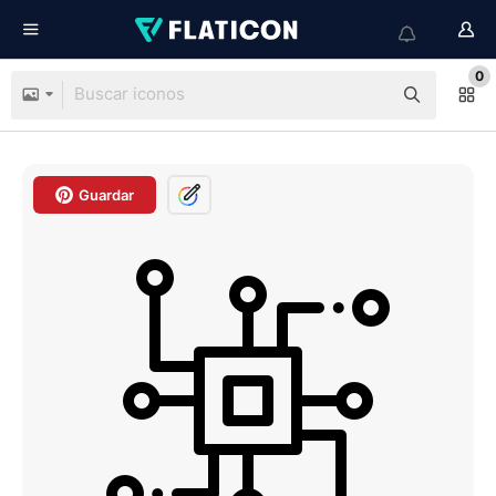
0
Guardar