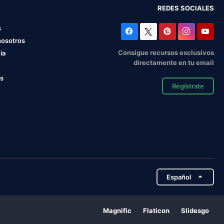
REDES SOCIALES
s
nosotros
Consigue recursos exclusivos
ia
directamente en tu email
os
Regístrate
Español
Magnific
Flaticon
Slidesgo