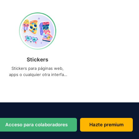
Stickers
Stickers para páginas web,
apps o cualquier otra interfaz
que necesites
Acceso para colaboradores
Hazte premium