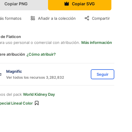
Copiar PNG
Copiar SVG
ás formatos
Añadir a la colección
Compartir
 de Flaticon
ara uso personal o comercial con atribución.
Más información
ere atribución
¿Cómo atribuir?
Magnific
Seguir
Ver todos los recursos 3,282,832
nos del pack
World Kidney Day
pecial Lineal Color