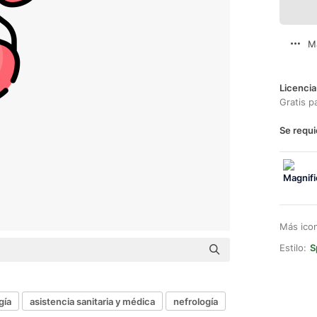
M
Licencia
Gratis p
Se requi
Más ico
Estilo:
S
gía
asistencia sanitaria y médica
nefrología