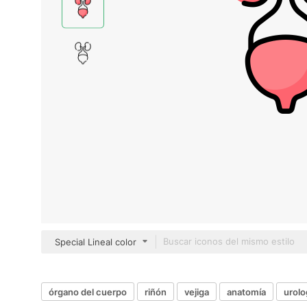
Special Lineal color
órgano del cuerpo
riñón
vejiga
anatomía
urolo