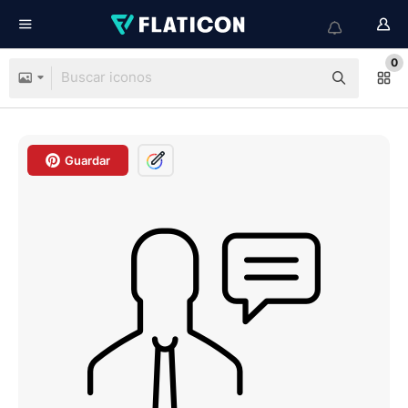
0
Guardar