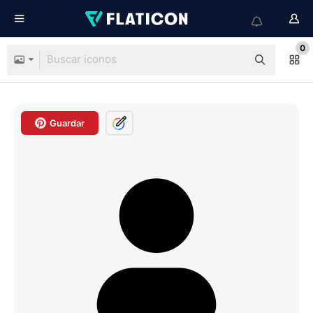
0
Guardar