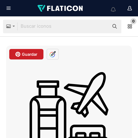
0
Guardar